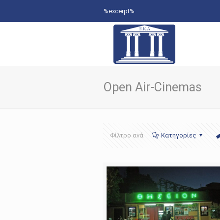
%excerpt%
Open Air-Cinemas
Φίλτρο ανά
Κατηγορίες