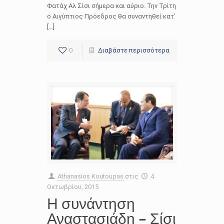
Φατάχ Αλ Σίσι σήμερα και αύριο. Την Τρίτη
ο Αιγύπτιος Πρόεδρος θα συναντηθεί κατ’
[…]
0
Διαβάστε περισσότερα
Athanasios Koutoupas
στις
4
Οκτωβρίου, 2015
Η συνάντηση
Αναστασιάδη – Σίσι