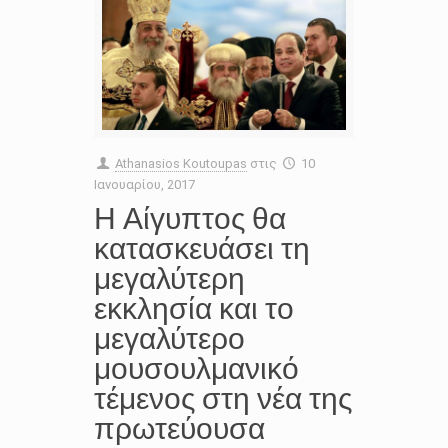
Athanasios Koutoupas
στις
10
Ιανουαρίου, 2017
Η Αίγυπτος θα
κατασκευάσει τη
μεγαλύτερη
εκκλησία και το
μεγαλύτερο
μουσουλμανικό
τέμενος στη νέα της
πρωτεύουσα