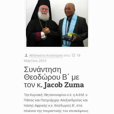
Athanasios Koutoupas
στις
18
Μαρτίου, 2015
Συνάντηση
Θεοδώρου Β΄ με
τον κ. Jacob Zuma
Την Κυριακή 18η Ιανουαρίου ε.έ. η Α.Θ.Μ. ο
Πάπας και Πατριάρχης Αλεξανδρείας και
πάσης Αφρικής κ.κ. Θεόδωρος Β΄, στα
πλαίσια της ποιμαντικής του επισκέψεως