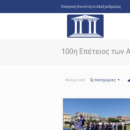
Ελληνική Κοινότητα Αλεξανδρείας
100η Επέτειος των 
Φίλτρο ανά
Κατηγορίες