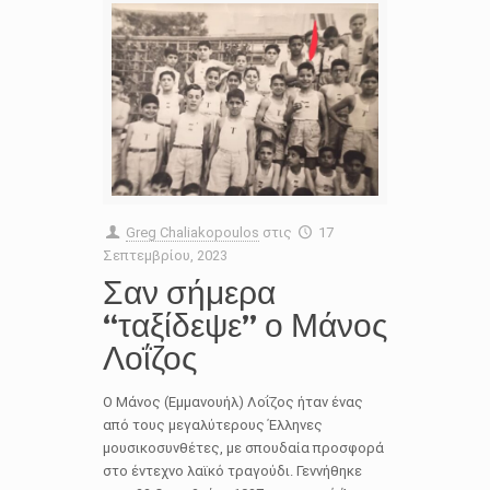
Greg Chaliakopoulos
στις
17
Σεπτεμβρίου, 2023
Σαν σήμερα
“ταξίδεψε” ο Μάνος
Λοΐζος
Ο Μάνος (Εμμανουήλ) Λοΐζος ήταν ένας
από τους μεγαλύτερους Έλληνες
μουσικοσυνθέτες, με σπουδαία προσφορά
στο έντεχνο λαϊκό τραγούδι. Γεννήθηκε