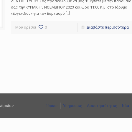
ΔΕΛΤΙΟ ΤΥΠΟΥ Σας προσκαλούμε να μας τιμήσετε με την παρουσία
σας την ΚΥΡΙΑΚΗ 5 ΝΟΕΜΒΡΙΟΥ 2023 και ώρα 11:00 π.μ. στο Ίδρυμα
«Ευγενίδου» για τον Εορτασμό […]
Μου αρέσει
0
Διαβάστε περισσότερα
ανδρείας
Ίδρυση
Υπηρεσίες
Δραστηριότητες
Νέα