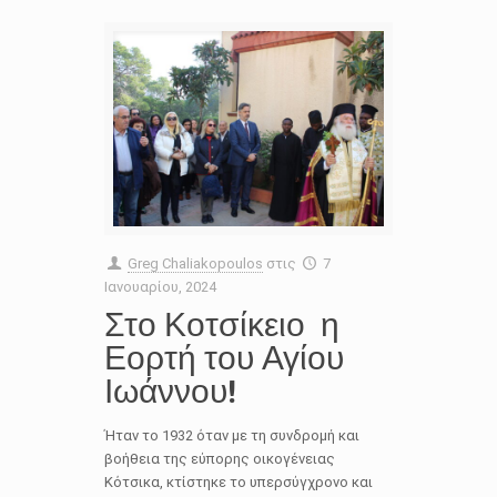
Greg Chaliakopoulos
στις
7
Ιανουαρίου, 2024
Στο Κοτσίκειο η
Εορτή του Αγίου
Ιωάννου!
Ήταν το 1932 όταν με τη συνδρομή και
βοήθεια της εύπορης οικογένειας
Κότσικα, κτίστηκε το υπερσύγχρονο και