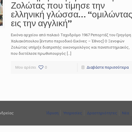
Ζολώτας που τίμησε την
ελληνική γλώσσα… “ομιλώντα
εις την αγγλική”
Εικόνα αρχείου από παλαιό Ταχυδρόμο 1967 Ρεπορτάζ του Γρηγόρη
Χαλιακόπουλου [έντυπο περιοδικό Εικόνες – Έθνος] Ο Ξενοφών
Ζολώτας υπήρξε διαπρεπής οικονομολόγος και πανεπιστημιακός,
που διετέλεσε πρωθυπουργός […]
Μου αρέσει
0
Διαβάστε περισσότερα
ανδρείας
Ίδρυση
Υπηρεσίες
Δραστηριότητες
Νέα