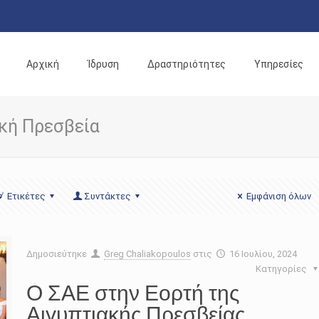
Αρχική
Ίδρυση
Δραστηριότητες
Υπηρεσίες
ακή Πρεσβεία
Ετικέτες
Συντάκτες
Εμφάνιση όλων
Δημοσιεύτηκε
Greg Chaliakopoulos
στις
16 Ιουλίου, 2024
Κατηγορίες
Ο ΣΑΕ στην Εορτή της
Αιγυπτιακής Πρεσβείας