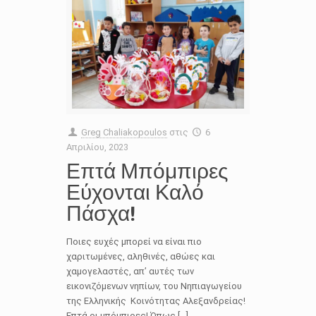
Greg Chaliakopoulos
στις
6
Απριλίου, 2023
Επτά Μπόμπιρες
Εύχονται Καλό
Πάσχα!
Ποιες ευχές μπορεί να είναι πιο
χαριτωμένες, αληθινές, αθώες και
χαμογελαστές, απ’ αυτές των
εικονιζόμενων νηπίων, του Νηπιαγωγείου
της Ελληνικής Κοινότητας Αλεξανδρείας!
Επτά οι μπόμπιρες! Όπως […]