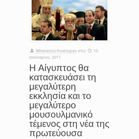
Athanasios Koutoupas
στις
10
Ιανουαρίου, 2017
Η Αίγυπτος θα
κατασκευάσει τη
μεγαλύτερη
εκκλησία και το
μεγαλύτερο
μουσουλμανικό
τέμενος στη νέα της
πρωτεύουσα