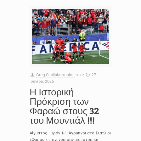
Greg Chaliakopoulos
στις
27
Ιουνίου, 2026
Η Ιστορική
Πρόκριση των
Φαραώ στους 32
του Μουντιάλ !!!
Αίγυπτος – Ιράν 1-1: Άγρυπνοι στο Σιάτλ οι
«Φαραώ», πανηγύρισαν μια ιστορική