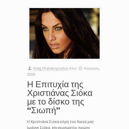
Greg Chaliakopoulos
στις
4 Ιουνίου,
2026
Η Επιτυχία της
Χριστιάνας Σιόκα
με το δίσκο της
“Σιωπή”
Η Χριστιάνα Σιόκα κόρη του δικού μας
Ιωάννη Σιόκα, επιχειρηματία, πρώην