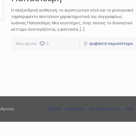
Η αλεξανδρινή αισθητική, το αιγυπτιώτικο στυλ και το μεσογειακό
ταμπεραμέντο αποτελούν χαρακτηριστικά της συγγραφέως
Ιωάννας Παπασιδέρη. Μια λογοτέχνις, στης οποίας το διανοητικό
κύτταρο συστεγάζονται, η φαντασία, […]
Μου αρέσει
0
Διαβάστε περισσότερα
ανδρείας
Ίδρυση
Υπηρεσίες
Δραστηριότητες
Νέα