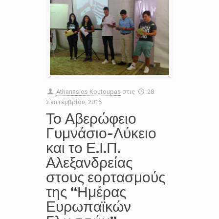
Athanasios Koutoupas
στις
28
Σεπτεμβρίου, 2016
Το Αβερώφειο
Γυμνάσιο-Λύκειο
και το Ε.Ι.Π.
Αλεξανδρείας
στους εορτασμούς
της “Ημέρας
Ευρωπαϊκών