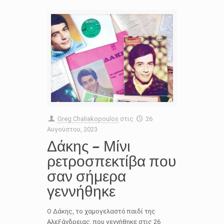
Greg Chaliakopoulos
στις
26
Αυγούστου, 2023
Δάκης – Μίνι
ρετροσπεκτίβα που
σαν σήμερα
γεννήθηκε
Ο Δάκης, το χαμογελαστό παιδί της
Αλεξάνδρειας, που γεννήθηκε στις 26