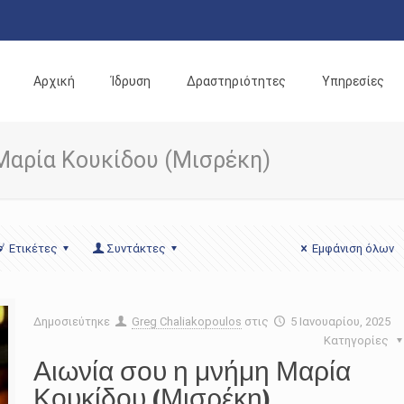
Αρχική
Ίδρυση
Δραστηριότητες
Υπηρεσίες
 Μαρία Κουκίδου (Μισρέκη)
Ετικέτες
Συντάκτες
Εμφάνιση όλων
Δημοσιεύτηκε
Greg Chaliakopoulos
στις
5 Ιανουαρίου, 2025
Κατηγορίες
Αιωνία σου η μνήμη Μαρία
Κουκίδου (Μισρέκη)