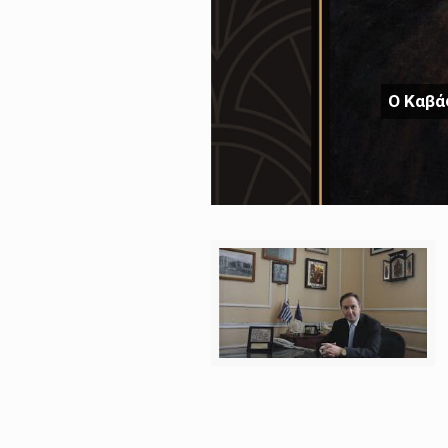
Ο Καβά