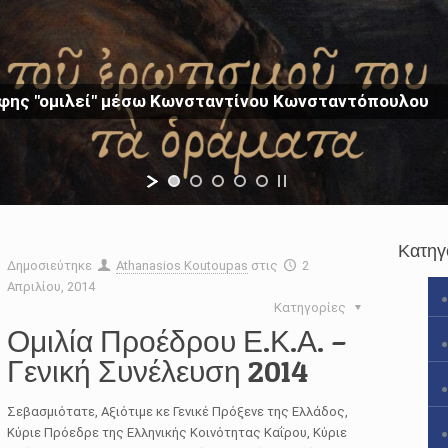
φης "ομιλεί" μέσω Κωνσταντίνου Κωνσταντόπουλου
Κατηγ
Δημοσιεύτηκε
Athanasios Koutoupas
στις
2
Απριλίου, 2014
Κατηγορίες
Ομιλία Προέδρου Ε.Κ.Α. –
Γενική Συνέλευση 2014
Σεβασμιότατε, Αξιότιμε κε Γενικέ Πρόξενε της Ελλάδος,
Κύριε Πρόεδρε της Ελληνικής Κοινότητας Καΐρου, Κύριε