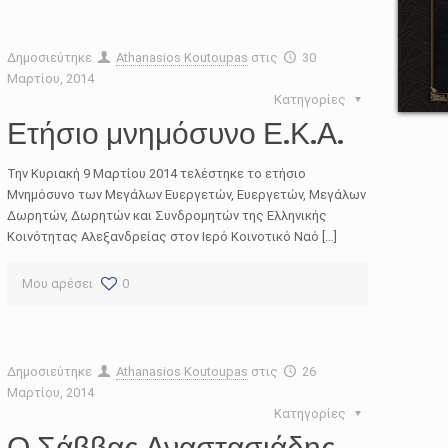
Δημοσιεύτηκε
Athanasios Koutoupas
στις
30
Μαρτίου, 2014
Κατηγορίες
Ετήσιο μνημόσυνο Ε.Κ.Α.
Την Κυριακή 9 Μαρτίου 2014 τελέστηκε το ετήσιο
Μνημόσυνο των Μεγάλων Ευεργετών, Ευεργετών, Μεγάλων
Δωρητών, Δωρητών και Συνδρομητών της Ελληνικής
Κοινότητας Αλεξανδρείας στον Ιερό Κοινοτικό Ναό […]
Μου αρέσει
0
Δημοσιεύτηκε
Athanasios Koutoupas
στις
26
Μαρτίου, 2014
Κατηγορίες
Ο Σάββας Αναστασιάδης