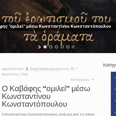
φης "ομιλεί" μέσω Κωνσταντίνου Κωνσταντόπουλου
Κατηγ
Δημοσιεύτηκε
Greg Chaliakopoulos
στις
7
Αυγούστου, 2026
Κατηγορίες
Ο Καβάφης “ομιλεί” μέσω
Κωνσταντίνου
Κωνσταντόπουλου
Ο Κωνσταντίνος Κωνσταντόπουλος είναι μια από τις πλέον