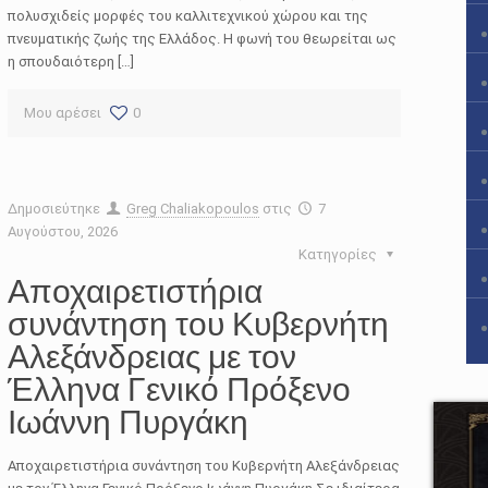
πολυσχιδείς μορφές του καλλιτεχνικού χώρου και της
πνευματικής ζωής της Ελλάδος. Η φωνή του θεωρείται ως
η σπουδαιότερη […]
Μου αρέσει
0
Δημοσιεύτηκε
Greg Chaliakopoulos
στις
7
Αυγούστου, 2026
Κατηγορίες
Αποχαιρετιστήρια
συνάντηση του Κυβερνήτη
Αλεξάνδρειας με τον
Έλληνα Γενικό Πρόξενο
Ιωάννη Πυργάκη
Αποχαιρετιστήρια συνάντηση του Κυβερνήτη Αλεξάνδρειας