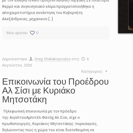
με τον Έλληνα Γενικό Πρόξενο Ιωάννη Πυργάκη Σε ιδιαίτερα
θερμό και συγκινησιακό κλίμα πραγματοποιήθηκε η
αποχαιρετιστήρια συνάντηση του Κυβερνήτη
Αλεξάνδρειας, μηχανικού […]
Μου αρέσει
0
Δημοσιεύτηκε
Greg Chaliakopoulos
στις
6
Αυγούστου, 2026
Κατηγορίες
Επικοινωνία του Προέδρου
Αλ Σίσι με Κυριάκο
Μητσοτάκη
Τηλεφωνική επικοινωνία με τον πρόεδρο
της ΑιγύπτουΑμπντέλ Φατάχ Αλ Σίσι, είχε ο
πρωθυπουργός, Κυριάκος Μητσοτάκης. πυρκααγιές,
δηλώνοντας πώς η χώρα του είναι διατεθειμένη να