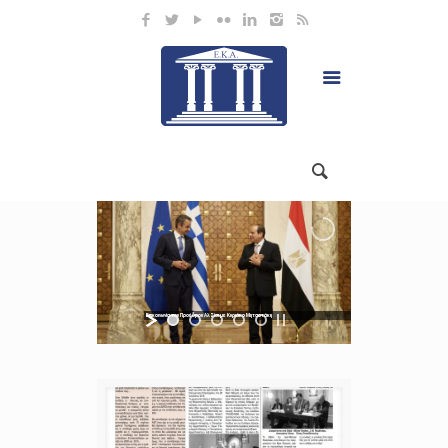
Επικοινωνία του Προέδρου Αλ Σίσι με Κυριάκο Μητσοτάκη