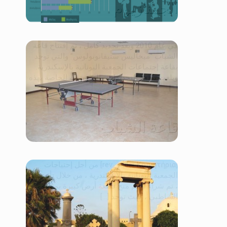
الجمنازيوم
في عام 2010 وبعد تجديد كامل ، تم إفتتاح قاعة
الشباب “ميخاليس ستيفانوبولوس” والتي توجد
بقاعة إجتماعات الجمعية اليونانية بالإسكندرية.
وبلغت تكلفة التجديدات والتجهيزات الخاصة بهذه
[…]
قاعة الشباب
[rev_slider Κοιμητήρια] من أجل إحتياجات
الجمعية اليونانية بالإسكندرية ، من خلال تأسيسها
، تم شراء أو تم منح قطعة أرض كبيرة بمنطقة
الشاطبي ، حيث توجد […]