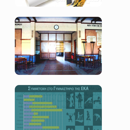
[rev_slider GREEK-CLUB] يتميّزاستراحة الجمعية
اليونانية بالإسكندرية بأنه مكان مضياف يتجمّع فيه
ليس فقط أعضاء الجالية اليونانية بالإسكندرية بل
أيضاً مُحبِّي الجمعية من أجل التمتّع باحتساء
قهوتهم […]
استراحة الجمعية
في عام 2009 تحوّل صالة الألعاب الرياضية
الخاص بالجمعية اليونانية بالإسكندرية إلى مكان
لمزاولة الأنشطة الرياضية على أحدث ما وصلت
إليه التكنولوﭼيا الحديثة. ولكي يتم التشغيل [...]