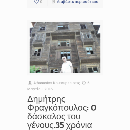
0
Διαβάστε περισσότερα
Athanasios Koutoupas
στις
6
Μαρτίου, 2016
Δημήτρης
Φραγκόπουλος: O
δάσκαλος του
γένους.35 χρόνια