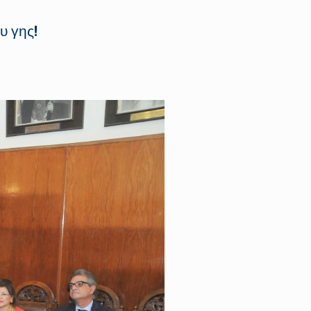
ου γης!