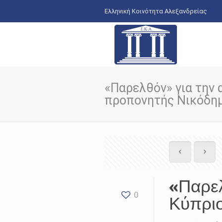
Ελληνική Κοινότητα Αλεξανδρείας
«Παρελθόν» για την 
προπονητής Νικόδη
«Παρελ
0
Κύπρι