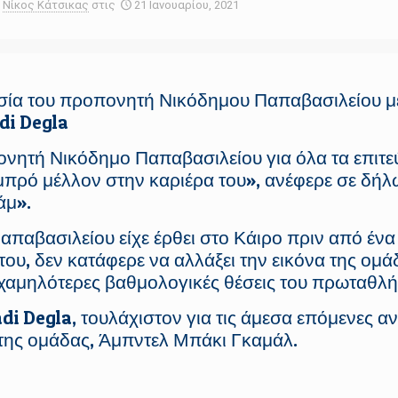
Νίκος Κάτσικας
στις
21 Ιανουαρίου, 2021
σία του προπονητή Νικόδημου Παπαβασιλείου με
di Degla
νητή Νικόδημο Παπαβασιλείου για όλα τα επιτεύ
αμπρό μέλλον στην καριέρα του», ανέφερε σε δή
άμ».
παβασιλείου είχε έρθει στο Κάιρο πριν από ένα
ου, δεν κατάφερε να αλλάξει την εικόνα της ομά
ς χαμηλότερες βαθμολογικές θέσεις του πρωταθλή
 Degla, τουλάχιστον για τις άμεσα επόμενες αν
της ομάδας, Άμπντελ Μπάκι Γκαμάλ.