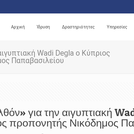
Αρχική
Ίδρυση
Δραστηριότητες
Υπηρεσίες
αιγυπτιακή Wadi Degla ο Κύπριος
μος Παπαβασιλείου
θόν» για την αιγυπτιακή Wad
ος προπονητής Νικόδημος Πα