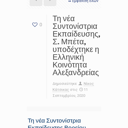
Εμφάνιση όλων
Τη νέα
Συντονίστρια
0
Εκπαίδευσης,
Σ. Μπέτα,
υποδέχτηκε η
Ελληνική
Κοινότητα
Αλεξανδρείας
Δημοσιεύτηκε
Νίκος
Κάτσικας
στις
11
Σεπτεμβρίου, 2020
Τη νέα Συντονίστρια
Εκπαίδευσης Βορείου