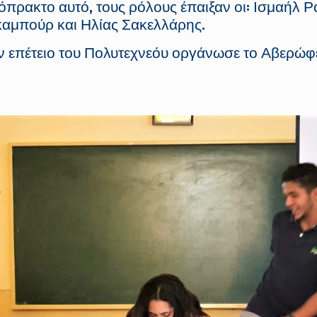
όπρακτο αυτό, τους ρόλους έπαιξαν οι: Ισμαήλ Ρ
καμπούρ και Ηλίας Σακελλάρης.
ν επέτειο του Πολυτεχνεόυ οργάνωσε το Αβερώφε