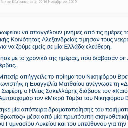
Νίκος Κάτσικας
στις
16 Νοεμβρίου, 2019
ρωφείου να απαγγέλουν μνήμες από τις ημέρες το
κής Κοινότητας Αλεξανδρείας τίμησαν τους νεκρ
ια να ζούμε εμείς σε μία Ελλάδα ελεύθερη.
νησε με το χρονικό της ημέρας, που διάβασαν οι
έρβας.
 Μπεσίρ απήγγειλε το ποίημα του Νικηφόρου Βρ
γωνιστή», η Ευαγγελία Ματθαίου ανέγνωσε τη «
υ Σεφέρη, ο Ηλίας Σακελλάρης διάβασε τον «Και
 Αμπουχαμάρ τον «Μικρό Τύμβο του Νικηφόρου Β
τηκε μία απόπειρα δραματοποίησης του ποιήματ
άνθρωπος» μέσα από μία πρωτότυπη σκηνοθετική
ου Γυμνασίου Λυκείου και του υπεύθυνου για την