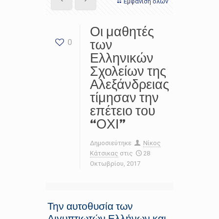
Εμφάνιση όλων
Οι μαθητές
των
0
Ελληνικών
Σχολείων της
Αλεξάνδρειας
τίμησαν την
επέτειο του
“ΟΧΙ”
Δημοσιεύτηκε
Νίκος
Κάτσικας
στις
28
Οκτωβρίου, 2017
Την αυτοθυσία των
Αιγυπτιωτών Ελλήνων και