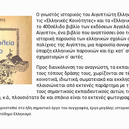
Ο γνωστός ιστορικός του Αιγυπτιώτη Ελλην
τις «Ελληνικές Κοινότητες» και τα «Ελλην
το 400σέλιδο βιβλίο των εκδόσεων Αγγελά
Αίγυπτο», ένα βιβλίο που αναπτύσσει όσο 
ιστορική παρουσία των ελληνικών σχολών 
πολίχνες της Αιγύπτου, μια παρουσία συνυ
ύπαρξη ελληνικών παροικιών και όχι κατ΄ 
σχηματισμών σ΄ αυτές.
Προς διευκόλυνση του αναγνώστη, τα εκπα
τους τόπους δράσης τους, χωρίζονται σε τ
κοινοτικά, ιδιωτικά, σωματειακά και εκκλη
πλαισιώνεται από εκτενές παράρτημα με τ
τους σημαντικούς εκπαιδευτικούς αυτών, τ
 κ.ά., πλουσιότατο δε και σπάνιο είναι το εκτενές φωτογρα
 προστεθεί στο ήδη σημαντικό έργο του συγγραφέα, έργο μεγάλης ιστορικ
Απόδημο Ελληνισμό.