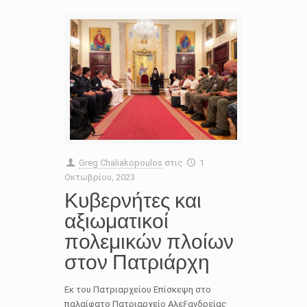
Greg Chaliakopoulos
στις
1
Οκτωβρίου, 2023
Κυβερνήτες και
αξιωματικοί
πολεμικών πλοίων
στον Πατριάρχη
Εκ του Πατριαρχείου Επίσκεψη στο
παλαίφατο Πατριαρχείο Αλεξανδρείας