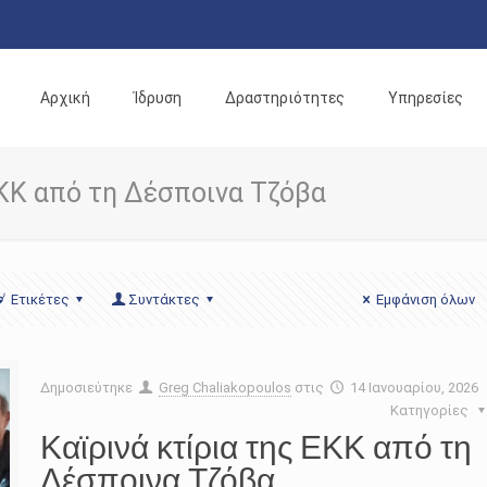
Αρχική
Ίδρυση
Δραστηριότητες
Υπηρεσίες
ΕΚΚ από τη Δέσποινα Τζόβα
Ετικέτες
Συντάκτες
Εμφάνιση όλων
Δημοσιεύτηκε
Greg Chaliakopoulos
στις
14 Ιανουαρίου, 2026
Κατηγορίες
Καϊρινά κτίρια της ΕΚΚ από τη
Δέσποινα Τζόβα