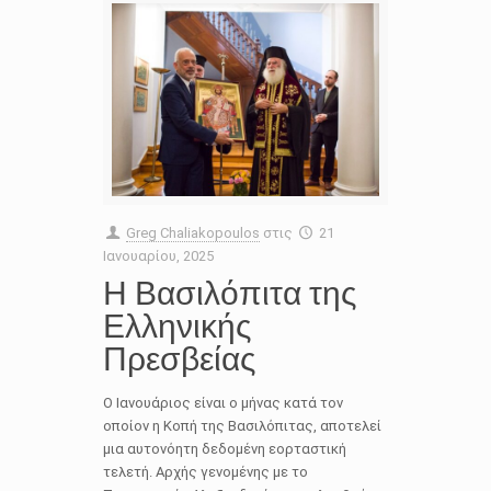
Greg Chaliakopoulos
στις
21
Ιανουαρίου, 2025
Η Βασιλόπιτα της
Ελληνικής
Πρεσβείας
Ο Ιανουάριος είναι ο μήνας κατά τον
οποίον η Κοπή της Βασιλόπιτας, αποτελεί
μια αυτονόητη δεδομένη εορταστική
τελετή. Αρχής γενομένης με το