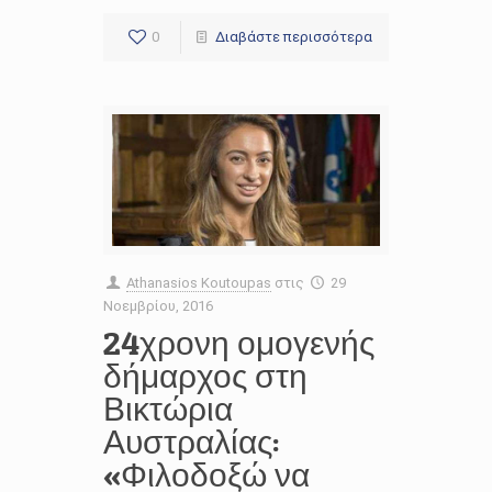
0
Διαβάστε περισσότερα
Athanasios Koutoupas
στις
29
Νοεμβρίου, 2016
24χρονη ομογενής
δήμαρχος στη
Βικτώρια
Αυστραλίας:
«Φιλοδοξώ να