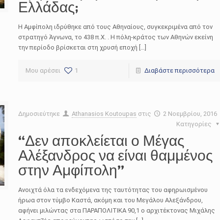
Ελλάδας;
Η Αμφίπολη ιδρύθηκε από τους Αθηναίους, συγκεκριμένα από τον
στρατηγό Άγνωνα, το 438 π.Χ. . Η πόλη-κράτος των Αθηνών εκείνη
την περίοδο βρίσκεται στη χρυσή εποχή […]
Μου αρέσει
1
Διαβάστε περισσότερα
Δημοσιεύτηκε
Athanasios Koutoupas
στις
2 Νοεμβρίου, 2016
Κατηγορίες
“Δεν αποκλείεται ο Μέγας
Αλέξανδρος να είναι θαμμένος
στην Αμφίπολη”
Ανοιχτά όλα τα ενδεχόμενα της ταυτότητας του αφηρωισμένου
ήρωα στον τύμβο Καστά, ακόμη και του Μεγάλου Αλεξάνδρου,
αφήνει μιλώντας στα ΠΑΡΑΠΟΛΙΤΙΚΑ 90,1 ο αρχιτέκτονας Μιχάλης