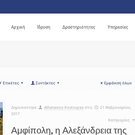
Αρχική
Ίδρυση
Δραστηριότητες
Υπηρεσίες
Ετικέτες
Συντάκτες
Εμφάνιση όλων
Δημοσιεύτηκε
Athanasios Koutoupas
στις
21 Φεβρουαρίου,
2017
Κατηγορίες
Αμφίπολη, η Αλεξάνδρεια της