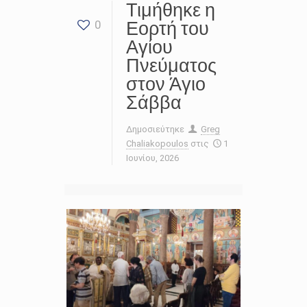
Τιμήθηκε η
Εορτή του
0
Αγίου
Πνεύματος
στον Άγιο
Σάββα
Δημοσιεύτηκε
Greg
Chaliakopoulos
στις
1
Ιουνίου, 2026