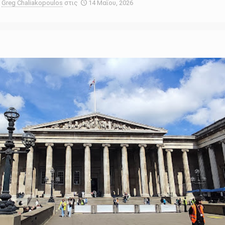
Greg Chaliakopoulos
στις
14 Μαΐου, 2026