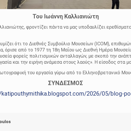
Του Ιωάννη Καλλιανιώτη
αλλιανιώτης, φροντίζει πάντα να μας υποδαυλίζει ερεθίσματ
θυμίζει ότι το Διεθνές Συμβούλιο Μουσείων (ICOM), επιθυμώ
α, όρισε από το 1977 τη 18η Μαΐου ως Διεθνή Ημέρα Μουσείω
Μουσεία φορείς πολιτισμικών ανταλλαγών, με σκοπό την ανάπ
γασία και την ειρήνη ανάμεσα στους λαούς». Η είσοδος στα μο
 φωτογραφική του εργασία γύρω από το Ελληνοβρετανικό Μου
ΣΥΝΔΕΣΜΟΣ
//katipouthymithika.blogspot.com/2026/05/blog-po
oulos