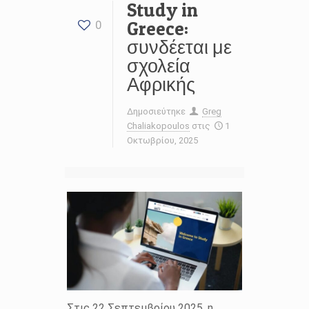
Study in
Greece:
0
συνδέεται με
σχολεία
Αφρικής
Δημοσιεύτηκε
Greg
Chaliakopoulos
στις
1
Οκτωβρίου, 2025
Στις 22 Σεπτεμβρίου 2025, η