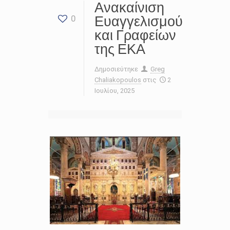
Ανακαίνιση
Ευαγγελισμού
0
και Γραφείων
της ΕΚΑ
Δημοσιεύτηκε
Greg
Chaliakopoulos
στις
2
Ιουλίου, 2025