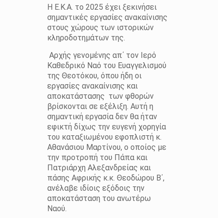
Η Ε.Κ.Α. το 2025 έχει ξεκινήσει
σημαντικές εργασίες ανακαίνισης
στους χώρους των ιστορικών
κληροδοτημάτων της.
Αρχής γενομένης απ΄ τον Ιερό
Καθεδρικό Ναό του Ευαγγελισμού
της Θεοτόκου, όπου ήδη οι
εργασίες ανακαίνισης και
αποκατάστασης των φθορών
βρίσκονται σε εξέλιξη. Αυτή η
σημαντική εργασία δεν θα ήταν
εφικτή δίχως την ευγενή χορηγία
του καταξιωμένου εφοπλιστή κ.
Αθανάσιου Μαρτίνου, ο οποίος με
την προτροπή του Πάπα και
Πατριάρχη Αλεξανδρείας και
πάσης Αφρικής κ.κ. Θεοδώρου Β΄,
ανέλαβε ιδίοις εξόδοις την
αποκατάσταση του ανωτέρω
Ναού.