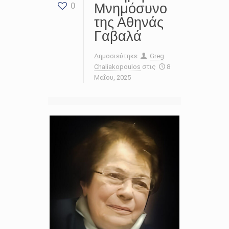
Μνημόσυνο
0
της Αθηνάς
Γαβαλά
Δημοσιεύτηκε
Greg
Chaliakopoulos
στις
8
Μαΐου, 2025