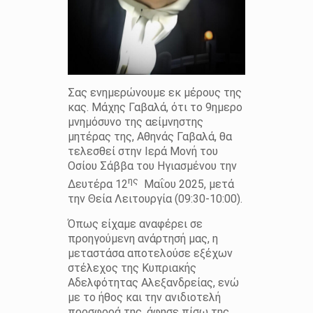
Σας ενημερώνουμε εκ μέρους της
κας. Μάχης Γαβαλά, ότι το 9ημερο
μνημόσυνο της αείμνηστης
μητέρας της, Αθηνάς Γαβαλά, θα
τελεσθεί στην Ιερά Μονή του
Οσίου Σάββα του Ηγιασμένου την
ης
Δευτέρα 12
Μαΐου 2025, μετά
την Θεία Λειτουργία (09:30-10:00).
Όπως είχαμε αναφέρει σε
προηγούμενη ανάρτησή μας, η
μεταστάσα αποτελούσε εξέχων
στέλεχος της Κυπριακής
Αδελφότητας Αλεξανδρείας, ενώ
με το ήθος και την ανιδιοτελή
προσφορά της, άφησε πίσω της