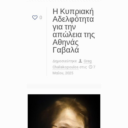
Η Κυπριακή
Αδελφότητα
0
για την
απώλεια της
Αθηνάς
Γαβαλά
Δημοσιεύτηκε
Greg
Chaliakopoulos
στις
7
Μαΐου, 2025