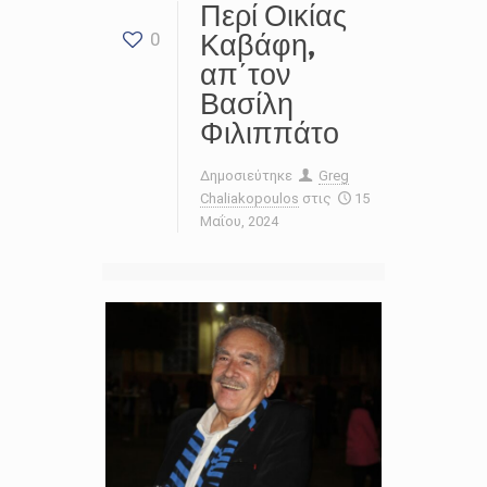
Περί Οικίας
Καβάφη,
0
απ΄τον
Βασίλη
Φιλιππάτο
Δημοσιεύτηκε
Greg
Chaliakopoulos
στις
15
Μαΐου, 2024