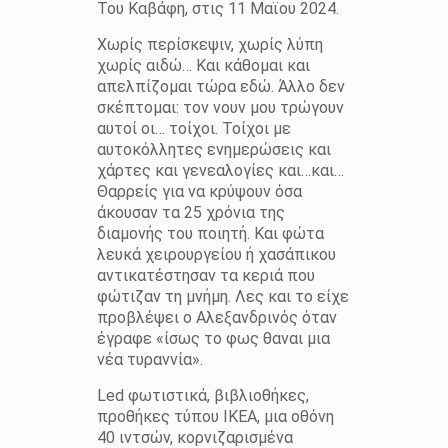
Του Καβάφη, στις 11 Μαϊου 2024.
Χωρίς περίσκεψιν, χωρίς λύπη
χωρίς αιδώ… Και κάθομαι και
απελπίζομαι τώρα εδώ. Άλλο δεν
σκέπτομαι: τον νουν μου τρώγουν
αυτοί οι… τοίχοι. Τοίχοι με
αυτοκόλλητες ενημερώσεις και
χάρτες και γενεαλογίες και…και…
Θαρρείς για να κρύψουν όσα
άκουσαν τα 25 χρόνια της
διαμονής του ποιητή. Και φώτα
λευκά χειρουργείου ή χασάπικου
αντικατέστησαν τα κεριά που
φώτιζαν τη μνήμη. Λες και το είχε
προβλέψει ο Αλεξανδρινός όταν
έγραφε «ίσως το φως θαναι μια
νέα τυραννία».
Led φωτιστικά, βιβλιοθήκες,
προθήκες τύπου ΙΚΕΑ, μια οθόνη
40 ιντσών, κορνιζαρισμένα