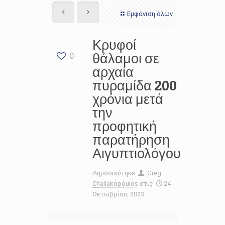
Εμφάνιση όλων
Κρυφοί
θάλαμοι σε
0
αρχαία
πυραμίδα 200
χρόνια μετά
την
προφητική
παρατήρηση
Αιγυπτιολόγου
Δημοσιεύτηκε
Greg
Chaliakopoulos
στις
24
Οκτωβρίου, 2023