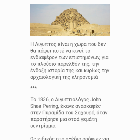
Η Αίγυπτος είναι η χώρα που δεν
θα πάψει ποτέ να κινεί το
ενδιαφέρον των επιστημόνων, για
το πλούσιο παρελθόν της, την
ένδοξη ιστορία της και κυρίως την
αρχαιολογική της κληρονομιά
***
Το 1836, ο Αιγυπτιολόγος John
Shae Perring, έκανε ανασκαφές
στην Πυραμίδα του Σαχουρέ, όταν
παρατήρησε μια στοά γεμάτη
συντρίμμια.
Ως ειδικός στα σχέδια ορόφων για