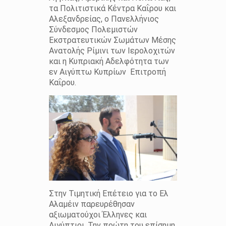
τα Πολιτιστικά Κέντρα Καΐρου και
Αλεξανδρείας, ο Πανελλήνιος
Σύνδεσμος Πολεμιστών
Εκστρατευτικών Σωμάτων Μέσης
Ανατολής Ρίμινι των Ιερολοχιτών
και η Κυπριακή Αδελφότητα των
εν Αιγύπτω Κυπρίων Επιτροπή
Καΐρου.
Στην Τιμητική Επέτειο για το Ελ
Αλαμέιν παρευρέθησαν
αξιωματούχοι Έλληνες και
Αιγύπτιοι. Την πρώτη του επίσημη