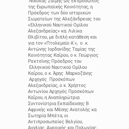
Νικόλας Ζαΐμης ως Εκπρόσωπος
της Ευρωπαϊκής Κοινότητας, η
Πρόεδρος των δύο ιστορικών
Σωματείων της Αλεξάνδρειας του
«Ελληνικού Ναυτικού Ομίλου
Αλεξανδρείας» κα. Λιλίκα
Θλιβίτου, με διπλή κατάθεση και
για τον «Πτολεμαίο Α΄», ο κ.
Αντώνης Ιορδανίδης Ταμίας της
Κοινότητας Καΐρου, ο κ. Γεώργιος
Ρεκτσίνης Πρόεδρος του
Ελληνικού Ναυτικού Ομίλου
Καΐρου, ο κ. Άρης Μαρκοζάνης
Αρχηγός Προσκόπων
Αλεξανδρείας, ο κ. Χρήστος
Αντωνίου Αρχηγός Προσκόπων
Καΐρου, η Αναπληρώτρια
Συντονίστρια Εκπαίδευσης Β.
Αφρικής και Μέσης Ανατολής κα.
Σωτηρία Μπέτα, οι
Αντιπροσωπείες Βελγίου,
Αγγλίας, Αμερικής και Πολωνίας,