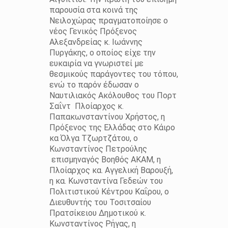
παρουσία στα κοινά της
Νειλοχώρας πραγματοποίησε ο
νέος Γενικός Πρόξενος
Αλεξανδρείας κ. Ιωάννης
Πυργάκης, ο οποίος είχε την
ευκαιρία να γνωριστεί με
θεσμικούς παράγοντες του τόπου,
ενώ το παρόν έδωσαν ο
Ναυτιλιακός Ακόλουθος του Πορτ
Σαΐντ Πλοίαρχος κ.
Παπακωνσταντίνου Χρήστος, η
Πρόξενος της Ελλάδας στο Κάιρο
κα Όλγα Τζωρτζάτου, ο
Κωνσταντίνος Πετρούλης
επισμηναγός Βοηθός ΑΚΑΜ, η
Πλοίαρχος κα. Αγγελική Βαρουξή,
η κα. Κωνσταντίνα Γεδεών του
Πολιτιστικού Κέντρου Καΐρου, ο
Διευθυντής του Τοσιτσαίου
Πρατσίκειου Δημοτικού κ.
Κωνσταντίνος Ρήγας, η