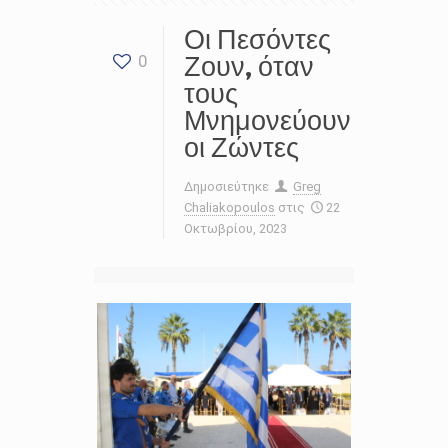
Οι Πεσόντες
Ζουν, όταν
0
τους
Μνημονεύουν
οι Ζώντες
Δημοσιεύτηκε
Greg
Chaliakopoulos
στις
22
Οκτωβρίου, 2023