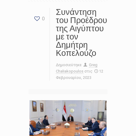
Συνάντηση
του Προέδρου
0
της Αιγύπτου
με τον
Δημήτρη
Κοπελούζο
Δημοσιεύτηκε
Greg
Chaliakopoulos
στις
12
Φεβρουαρίου, 2023