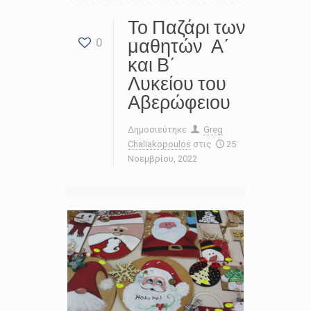
Το Παζάρι των
μαθητών Α΄
0
και Β΄
Λυκείου του
Αβερώφειου
Δημοσιεύτηκε
Greg
Chaliakopoulos
στις
25
Νοεμβρίου, 2022