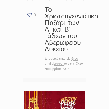
Το
Χριστουγεννιάτικο
0
Παζάρι των
Α΄ και Β΄
τάξεων του
Αβερώφειου
Λυκείου
Δημοσιεύτηκε
Greg
Chaliakopoulos
στις
20
Νοεμβρίου, 2022