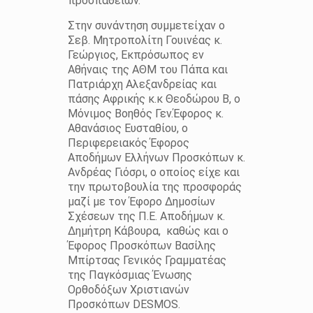
προσπαθειών.
Στην συνάντηση συμμετείχαν ο
Σεβ. Μητροπολίτη Γουινέας κ.
Γεώργιος, Εκπρόσωπος εν
Αθήναις της ΑΘΜ του Πάπα και
Πατριάρχη Αλεξανδρείας και
πάσης Αφρικής κ.κ Θεοδώρου Β, ο
Μόνιμος Βοηθός Γεν.Έφορος κ.
Αθανάσιος Ευσταθίου, ο
Περιφερειακός Έφορος
Αποδήμων Ελλήνων Προσκόπων κ.
Ανδρέας Γιόσρι, ο οποίος είχε και
την πρωτοβουλία της προσφοράς
μαζί με τον Έφορο Δημοσίων
Σχέσεων της Π.Ε. Αποδήμων κ.
Δημήτρη Κάβουρα,
καθώς και ο
Έφορος Προσκόπων Βασίλης
Μπίρτσας Γενικός Γραμματέας
της Παγκόσμιας Ένωσης
Ορθοδόξων Χριστιανών
Προσκόπων DESMOS.