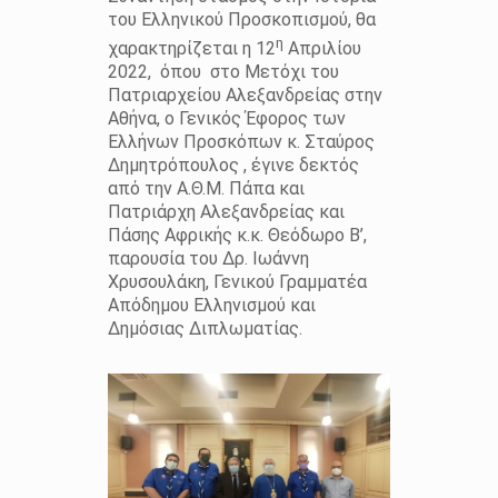
του Ελληνικού Προσκοπισμού, θα
η
χαρακτηρίζεται η 12
Απριλίου
2022,
όπου
στο Μετόχι του
Πατριαρχείου Αλεξανδρείας στην
Αθήνα, ο Γενικός Έφορος των
Ελλήνων Προσκόπων κ. Σταύρος
Δημητρόπουλος , έγινε δεκτός
από την Α.Θ.Μ. Πάπα και
Πατριάρχη Αλεξανδρείας και
Πάσης Αφρικής κ.κ. Θεόδωρο Β’,
παρουσία του Δρ. Ιωάννη
Χρυσουλάκη, Γενικού Γραμματέα
Απόδημου Ελληνισμού και
Δημόσιας Διπλωματίας.