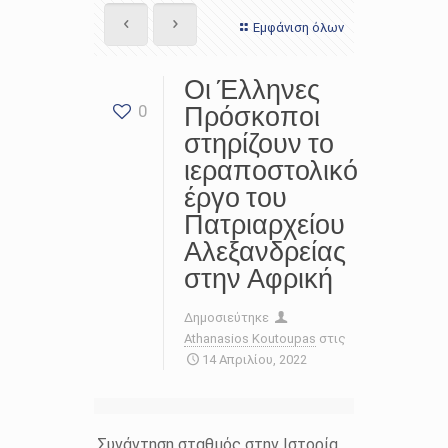
Εμφάνιση όλων
Οι Έλληνες
Πρόσκοποι
0
στηρίζουν το
ιεραποστολικό
έργο του
Πατριαρχείου
Αλεξανδρείας
στην Αφρική
Δημοσιεύτηκε
Athanasios Koutoupas
στις
14 Απριλίου, 2022
Συνάντηση σταθμός στην Ιστορία