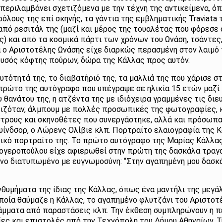
περιλαμβάνει σχετιζόμενα με την τέχνη της αντικείμενα, όπ
όλους της επί σκηνής, τα γάντια της εμβληματικής Traviata 
 από ρεσιτάλ της (μαζί και μέρος της τουαλέτας που φόρεσε
ς) και από τα κοσμικά πάρτι των χρόνων του Ωνάση, τσάντες
α ο Αριστοτέλης Ωνάσης είχε διαρκώς περασμένη στον λαιμό
χρυσός κόφτης πούρων, δώρα της Κάλλας προς αυτόν.
υτότητά της, το διαβατήριό της, τα μαλλιά της που χάρισε 
 πρώτο της αυτόγραφο που υπέγραψε σε ηλικία 15 ετών μαζί
 θανάτου της, η ατζέντα της με ιδιόχειρα γραμμένες τις δι
ζόταν, άλμπουμ με πολλές προσωπικές της φωτογραφίες, 
στρους και σκηνοθέτες που συνεργάστηκε, αλλά και πρόσωπ
Ουίνδσορ, ο Λώρενς Ολίβιε κλπ. Πορτραίτο ελαιογραφία της 
φικό πορτραίτο της. Το πρώτο αυτόγραφο της Μαρίας Κάλλα
ογεροπούλου είχε αφιερωθεί στην πρώτη της δασκάλα τραγο
ενο διατυπωμένο με ευγνωμοσύνη: “Στην αγαπημένη μου δασκ
ενθυμήματα της ίδιας της Κάλλας, όπως ένα μαντήλι της μεγ
ποία θαύμαζε η Κάλλας, το αγαπημένο φλυτζάνι του Αριστοτέ
ράμματα από παραστάσεις κλπ. Την έκθεση συμπληρώνουν η π
ς και επιστολές από την Τεχνόπολη του Δήμου Αθηναίων. Τ