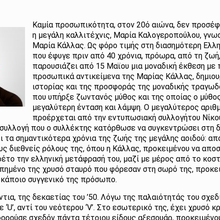
Καμία προσωπικότητα, στον 20ό αιώνα, δεν προσέφ
η μεγάλη καλλιτέχνις, Μαρία Καλογεροπούλου, γνω
Μαρία Κάλλας. Ως φόρο τιμής στη διασημότερη Ελλη
που έφυγε πριν από 40 χρόνια, πρόωρα, από τη ζωή
παρουσιάζει από 15 Μαϊου μια μοναδική έκθεση με
προσωπικά αντικείμενα της Μαρίας Κάλλας, δημιου
ιστορίας και της προσφοράς της μοναδικής τραγωδο
που υπήρξε ζωντανός μύθος και της οποίας ο μύθος
μεγαλύτερη ένταση και λάμψη. Ο μεγαλύτερος αριθ
προέρχεται από την εντυπωσιακή συλλογήτου Νίκο
 συλλογή που ο συλλέκτης κατόρθωσε να συγκεντρώσει στη 
ι τα σημαντικότερα χρόνια της ζωής της μεγάλης αοιδού: από
ς διεθνείς ρόλους της, όπου η Κάλλας, προκειμένου να απο
έτο την ελληνική μετάφρασή του, μαζί με μέρος από το κοστο
πημένο της χρυσό σταυρό που φόρεσαν στη σωρό της, προκειμ
 κάποιο συγγενικό της πρόσωπο.
άντια, της δεκαετίας του ’50. Λόγω της παλαιότητάς του σχε
 ‘U’, αντί του νεότερου ‘V’. Στο εσωτερικό της, έχει χρυσό κ
ς φορούσε σχεδόν πάντα τέτοιου είδους αξεσουάρ, προκειµέν