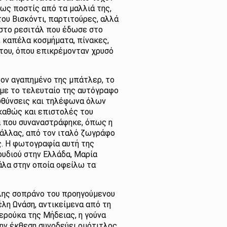
ως ποστίς από τα μαλλιά της,
του Βισκόντι, παρτιτούρες, αλλά
 στο ρεσιτάλ που έδωσε στο
, καπέλα κοσμήματα, πίνακες,
 του, όπου επικρέμονταν χρυσό
στον αγαπημένο της μπάτλερ, το
 με το τελευταίο της αυτόγραφο
ευθύνσεις και τηλέφωνα όλων
καθώς και επιστολές του
α που συναναστράφηκε, όπως η
Κάλλας, από τον ιταλό ζωγράφο
ς. Η φωτογραφία αυτή της
υδιού στην Ελλάδα, Μαρία
άλα στην οποία οφείλω τα
άλης σοπράνο του προηγούμενου
λη Ωνάση, αντικείμενα από τη
ερούκα της Μήδειας, η γούνα
ην έκθεση συνοδεύει ομότιτλος