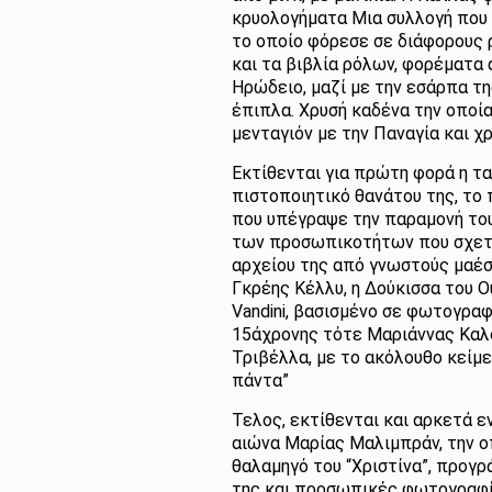
κρυολογήµατα Μια συλλογή που 
το οποίο φόρεσε σε διάφορους ρ
και τα βιβλία ρόλων, φορέματα
Ηρώδειο, μαζί με την εσάρπα τη
έπιπλα. Χρυσή καδένα την οποί
μενταγιόν με την Παναγία και 
Εκτίθενται για πρώτη φορά η τα
πιστοποιητικό θανάτου της, το
που υπέγραψε την παραμονή του
των προσωπικοτήτων που σχετι
αρχείου της από γνωστούς μαέ
Γκρέης Κέλλυ, η Δούκισσα του 
Vandini, βασισμένο σε φωτογρα
15άχρονης τότε Μαριάννας Καλ
Τριβέλλα, με το ακόλουθο κείμ
πάντα”
Τελος, εκτίθενται και αρκετά 
αιώνα Μαρίας Μαλιμπράν, την ο
θαλαμηγό του “Χριστίνα”, προγ
της και προσωπικές φωτογραφίε