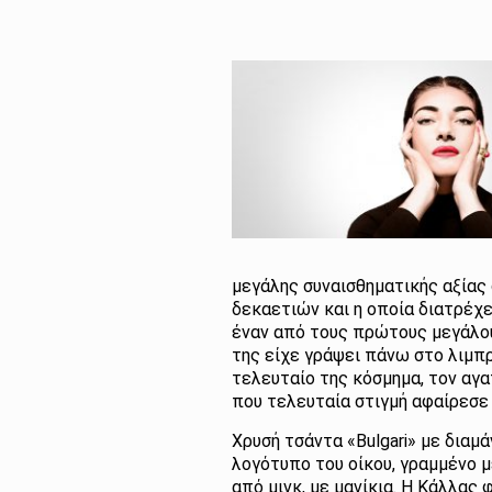
μεγάλης συναισθηματικής αξίας
δεκαετιών και η οποία διατρέχε
έναν από τους πρώτους μεγάλου
της είχε γράψει πάνω στο λιμπρ
τελευταίο της κόσμημα, τον αγα
που τελευταία στιγμή αφαίρεσε
Χρυσή τσάντα «Bulgari» µε διαµ
λογότυπο του οίκου, γραµµένο µε
από µινκ, µε µανίκια. Η Κάλλα