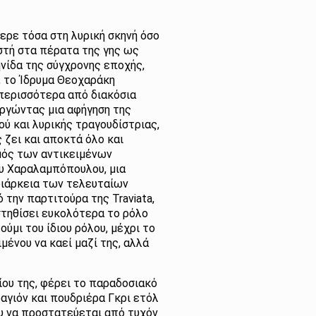
ερε τόσα στη λυρική σκηνή όσο
στή στα πέρατα της γης ως
νίδα της σύγχρονης εποχής,
, το Ίδρυμα Θεοχαράκη
 περισσότερα από διακόσια
ργώντας μια αφήγηση της
ύ και λυρικής τραγουδίστριας,
 ζει και αποκτά όλο και
μός των αντικειμένων
υ Χαραλαμπόπουλου, μια
διάρκεια των τελευταίων
 την παρτιτούρα της Traviata,
στηθίσει ευκολότερα το ρόλο
ύμι του ίδιου ρόλου, μέχρι το
ένου να καεί μαζί της, αλλά
δίου της, φέρει το παραδοσιακό
ραγιόν και πουδριέρα Γκρι ετόλ
ου να προστατεύεται από τυχόν