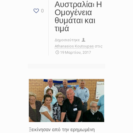
Αυστραλία: Η
Ομογένεια
0
θυμάται και
τιμά
Δημοσιεύτηκε
Athanasios Koutoupas
στις
19 Μαρτίου, 2017
Ξεκίνησαν από την ερημωμένη