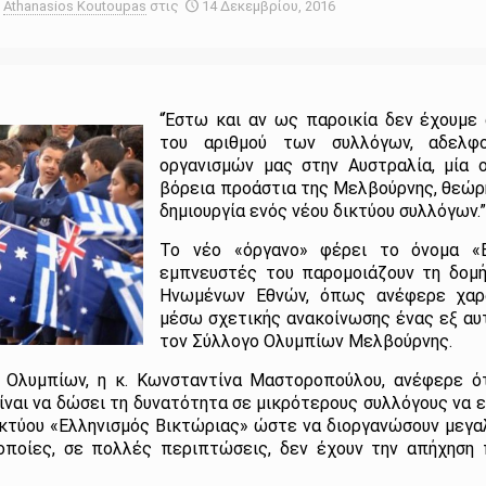
Athanasios Koutoupas
στις
14 Δεκεμβρίου, 2016
“Έστω και αν ως παροικία δεν έχουμε
του αριθμού των συλλόγων, αδελφ
οργανισμών μας στην Αυστραλία, μία
βόρεια προάστια της Μελβούρνης, θεώρ
δημιουργία ενός νέου δικτύου συλλόγων.
Το νέο «όργανο» φέρει το όνομα «Ε
εμπνευστές του παρομοιάζουν τη δομή
Ηνωμένων Εθνών, όπως ανέφερε χαρα
μέσω σχετικής ανακοίνωσης ένας εξ αυτ
τον Σύλλογο Ολυμπίων Μελβούρνης.
 Ολυμπίων, η κ. Κωνσταντίνα Μαστοροπούλου, ανέφερε ό
ναι να δώσει τη δυνατότητα σε μικρότερους συλλόγους να 
ικτύου «Ελληνισμός Βικτώριας» ώστε να διοργανώσουν μεγ
οποίες, σε πολλές περιπτώσεις, δεν έχουν την απήχηση 