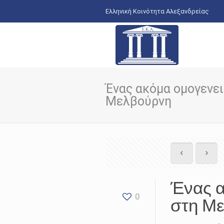
Ελληνική Κοινότητα Αλεξανδρείας
Ένας ακόμα ομογενε
Μελβούρνη
Ένας α
0
στη Μ