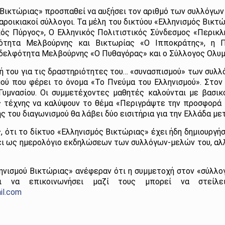
ς Βικτώριας» προσπαθεί να αυξήσει τον αριθμό των συλλόγων
ροικιακοί σύλλογοι. Τα μέλη του δικτύου «Ελληνισμός Βικτώρ
ς Πύργος», Ο Ελληνικός Πολιτιστικός Σύνδεσμος «Περικλ
ότητα Μελβούρνης και Βικτωρίας «Ο Ιπποκράτης», η Π
δελφότητα Μελβούρνης «Ο Πυθαγόρας» και ο Σύλλογος Ολυ
ή του για τις δραστηριότητες του… «συνασπισμού» των συλλ
μού που φέρει το όνομα «Το Πνεύμα του Ελληνισμού». Στον
υμνασίου. Οι συμμετέχοντες μαθητές καλούνται με βασικ
ς τέχνης να καλύψουν το θέμα «Περιγράψτε την προσφορά
ής του διαγωνισμού θα λάβει δύο εισιτήρια για την Ελλάδα με
, ότι το δίκτυο «Ελληνισμός Βικτώριας» έχει ήδη δημιουργή
σει ως ημερολόγιο εκδηλώσεων των συλλόγων-μελών του, αλ
ηνισμού Βικτώριας» ανέφεραν ότι η συμμετοχή στον «σύλλ
ι να επικοινωνήσει μαζί τους μπορεί να στείλει
il.com