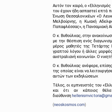
Αυτόν τον καιρό, ο «Ελληνισμό
του έχουν ήδη ασπαστεί επτά πα
Ένωση Θεσσαλονικέων «Ο Λευκό
Μελβούρνης, η Κωακή Αδελφ
Παπαφλέσσας», η Πανσαμιακή Α
Ο κ. Βυθούλκας, στην ανακοίνωσ
με την θέσπιση ενός διαγωνισ
μέρος μαθητές της Τετάρτης Γ
γραπτού λόγου ή άλλες μορφέ
αυστραλιανή κοινωνία». Ο νικητ
Ο κ. Βυθούλκας ανέφερε, επίσης
της οποίας είναι να λειτουργή
αυτών των εκδηλώσεων.
Τέλος, οι εμπνευστές του «Ελλ
και ότι αν κάποιος θέλε
διεύθυνση
hellenismvictoria@gma
(
neoskosmos.com
)