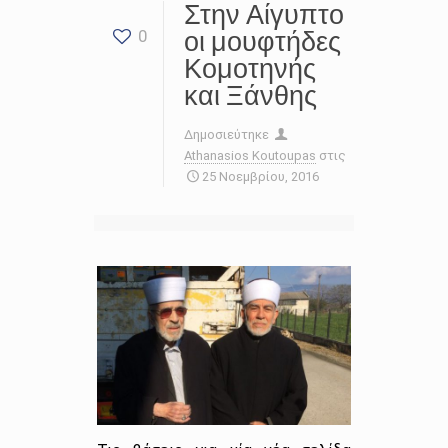
Στην Αίγυπτο
οι μουφτήδες
0
Κομοτηνής
και Ξάνθης
Δημοσιεύτηκε
Athanasios Koutoupas
στις
25 Νοεμβρίου, 2016